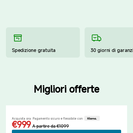
Spedizione gratuita
30 giorni di garanz
Migliori offerte
3.25-3.31
9%
Acquista ora. Pagamento sicuro e flessibile con
DI SCONTO
€999
A partire da €1099