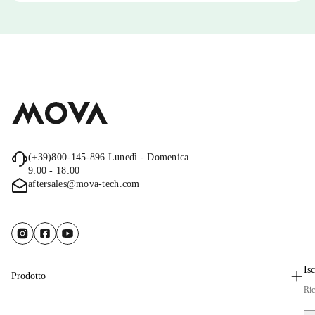
(+39)800-145-896
Lunedì - Domenica
9:00 - 18:00
aftersales@mova-tech.com
Isc
Prodotto
Ric