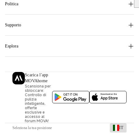
Em
Politica
Supporto
Esplora
Scarica l'app
MOVAhome
Scansiona per
sbloccare:
Controllo di
pulizia
intelligente,
offerte
esclusive e
accesso al
forum MOVA!
IT
Seleziona la tua posizione