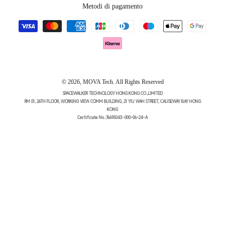
Metodi di pagamento
© 2026,
MOVA Tech
.
All Rights Reserved
SPACEWALKER TECHNOLOGY HONG KONG CO.,LIMITED
RM 01, 26TH FLOOR, WORKING VIEW COMM BUILDING, 21 YIU WAH STREET, CAUSEWAY BAY HONG
KONG
Certificate No.:76695043-000-06-24-А